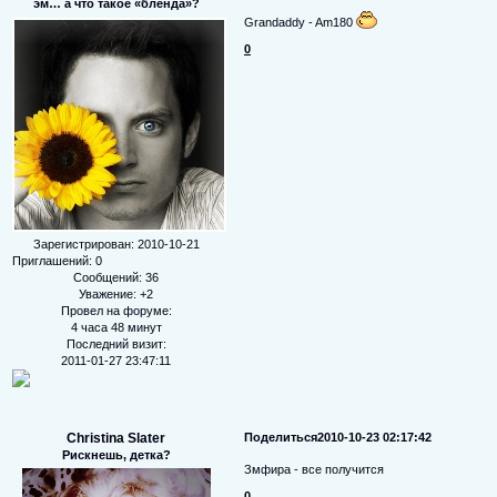
эм… а что такое «бленда»?
Grandaddy - Am180
0
Зарегистрирован
: 2010-10-21
Приглашений:
0
Сообщений:
36
Уважение:
+2
Провел на форуме:
4 часа 48 минут
Последний визит:
2011-01-27 23:47:11
Christina Slater
Поделиться
2010-10-23 02:17:42
Рискнешь, детка?
Змфира - все получится
0