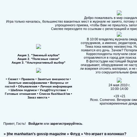
Добро пожаловать в мир скандало
Игра только началась, большинство вакантных мест в журнале не занято, потому 
упрощенного приема, чтобы Вам не пришлось запол
Смелее переходите по ссылкам с регистрацией и при
В 10:00 владелец журнала ожид
сотрудников, а именно, редакторов,
Тема пока никому неизвестна. Н
появится его дочь. Зачем? Потерпи
Корреспонденты получили свои 
Акция 1. "Змеиный клубок"
отправляются в город для поиска
Акция 2. "Полезные связи"
В фотостудии настоящий бедла
Акция 3. "Альтернативный выбор"
опаздывают, оборудование не наст
ли вовремя отснять материал, и не 
это сокрушительным фиа
•
Сюжет
•
Правила
•
Занятые внешности
•
Занятые имена|фамилии
•
Вопросы от
24 мая 2010 г.
гостей
•
Объявления
•
Личная информация
10:00-14:00
•
Шаблон подписи
•
Уход|Отсутствие
•
Готовые отношения
•
Список flashback'ов
•
+19 +21
Заказ квеста
•
Ясно. Солнечно. Вечером ож
кратковременные дожд
Привет, Гость!
Войдите
или
зарегистрируйтесь
.
»
|the manhattan’s gossip magazine
»
Флуд
»
Что играет в колонках?