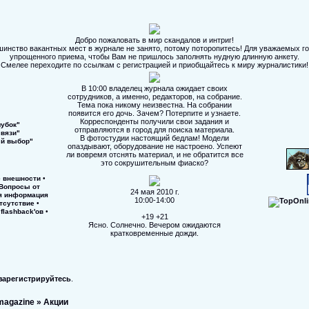
Добро пожаловать в мир скандалов и интриг!
шинство вакантных мест в журнале не занято, потому поторопитесь! Для уважаемых го
упрощенного приема, чтобы Вам не пришлось заполнять нудную длинную анкету.
Смелее переходите по ссылкам с регистрацией и приобщайтесь к миру журналистики!
В 10:00 владелец журнала ожидает своих
сотрудников, а именно, редакторов, на собрание.
Тема пока никому неизвестна. На собрании
появится его дочь. Зачем? Потерпите и узнаете.
Корреспонденты получили свои задания и
лубок"
отправляются в город для поиска материала.
связи"
В фотостудии настоящий бедлам! Модели
ый выбор"
опаздывают, оборудование не настроено. Успеют
ли вовремя отснять материал, и не обратится все
это сокрушительным фиаско?
 внешности
•
Вопросы от
24 мая 2010 г.
я информация
10:00-14:00
тсутствие
•
flashback'ов
•
+19 +21
Ясно. Солнечно. Вечером ожидаются
кратковременные дожди.
зарегистрируйтесь
.
 magazine
»
Акции