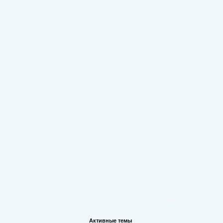
Форум
Участники
Правила
Поиск
Регистрация
Войти
Активные темы