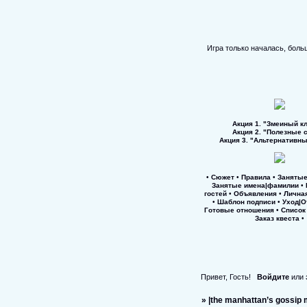
Игра только началась, боль
Акция 1. "Змеиный к
Акция 2. "Полезные 
Акция 3. "Альтернативн
•
Сюжет
•
Правила
•
Занятые
Занятые имена|фамилии
•
гостей
•
Объявления
•
Лична
•
Шаблон подписи
•
Уход|О
Готовые отношения
•
Список 
Заказ квеста
•
Привет, Гость!
Войдите
или
»
|the manhattan’s gossip